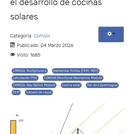
el desarrollo de cocinas
solares
Categoría:
Comsol
Publicado: 04 Marzo 2026
Visto: 1685
COMSOL Multiphysics
elementos finitos (FEM, MEF)
simulación PDE
COMSOLStructural Mechanics Module
COMSOL Ray Optics Module
cocina solar
flor de Copenhague
FEM
trazado de rayos