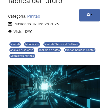
fábrica del futuro
Categoría:
Minitab
Publicado: 06 Marzo 2026
Visto: 1290
Minitab
fabricación
Minitab Statistical Software
análisis predictivo
análisis de datos
Minitab Solution Center
Soluciones Minitab