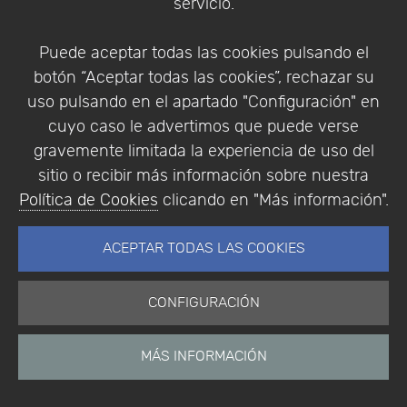
Encuestas
servicio.
Descargas
Videos
Puede aceptar todas las cookies pulsando el
botón “Aceptar todas las cookies”, rechazar su
uso pulsando en el apartado "Configuración" en
Addlink e-News
cuyo caso le advertimos que puede verse
Archivo e-News
gravemente limitada la experiencia de uso del
Software Científico
sitio o recibir más información sobre nuestra
Multifisica.com
Política de Cookies
clicando en "Más información".
Síganos
Contáctenos
ACEPTAR TODAS LAS COOKIES
Empresa
CONFIGURACIÓN
Aviso Legal
Política de Cookies
MÁS INFORMACIÓN
Política de Privacidad
Condiciones de compra