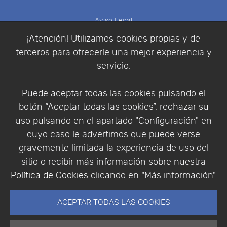
Aviso Legal
Política de Cookies
¡Atención! Utilizamos cookies propias y de
Política de Privacidad
terceros para ofrecerle una mejor experiencia y
Condiciones de compra
servicio.
Identificarse
Registrarse
Puede aceptar todas las cookies pulsando el
botón “Aceptar todas las cookies”, rechazar su
uso pulsando en el apartado "Configuración" en
cuyo caso le advertimos que puede verse
Empresa
|
Aviso Legal
|
Política de Privacidad
|
gravemente limitada la experiencia de uso del
Política de Cookies
sitio o recibir más información sobre nuestra
© Copyright 1994 - 2026. Addlink Software
Política de Cookies
clicando en "Más información".
Científico, S.L.
Distribuidor de soluciones software para España y
ACEPTAR TODAS LAS COOKIES
Portugal.