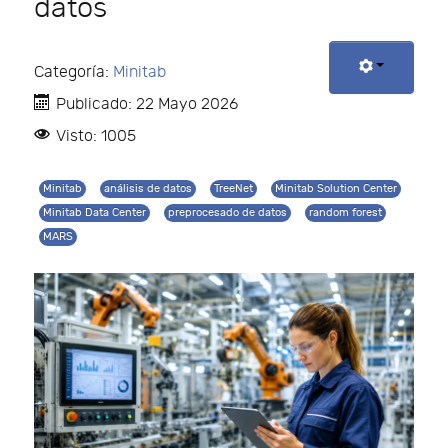
datos
Categoría:
Minitab
Publicado: 22 Mayo 2026
Visto: 1005
Minitab
análisis de datos
TreeNet
Minitab Solution Center
Minitab Data Center
preprocesado de datos
random forest
MARS