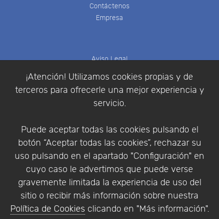
Contáctenos
Empresa
Aviso Legal
Política de Cookies
¡Atención! Utilizamos cookies propias y de
Política de Privacidad
terceros para ofrecerle una mejor experiencia y
Condiciones de compra
servicio.
Identificarse
Registrarse
Puede aceptar todas las cookies pulsando el
botón “Aceptar todas las cookies”, rechazar su
uso pulsando en el apartado "Configuración" en
cuyo caso le advertimos que puede verse
Empresa
|
Aviso Legal
|
Política de Privacidad
|
gravemente limitada la experiencia de uso del
Política de Cookies
sitio o recibir más información sobre nuestra
© Copyright 1994 - 2026. Addlink Software
Política de Cookies
clicando en "Más información".
Científico, S.L.