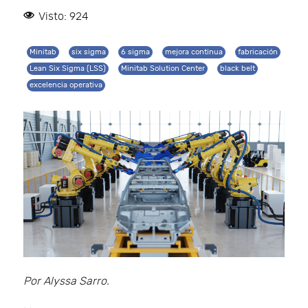
Visto: 924
Minitab
six sigma
6 sigma
mejora continua
fabricación
Lean Six Sigma (LSS)
Minitab Solution Center
black belt
excelencia operativa
Por Alyssa Sarro.