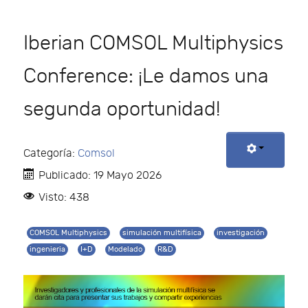
Iberian COMSOL Multiphysics
Conference: ¡Le damos una
segunda oportunidad!
Categoría:
Comsol
Publicado: 19 Mayo 2026
Visto: 438
COMSOL Multiphysics
simulación multifísica
investigación
ingenieria
I+D
Modelado
R&D