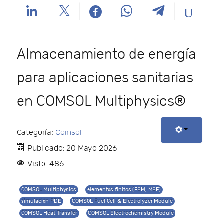
Almacenamiento de energía
para aplicaciones sanitarias
en COMSOL Multiphysics®
Categoría:
Comsol
Publicado: 20 Mayo 2026
Visto: 486
COMSOL Multiphysics
elementos finitos (FEM, MEF)
simulación PDE
COMSOL Fuel Cell & Electrolyzer Module
COMSOL Heat Transfer
COMSOL Electrochemistry Module