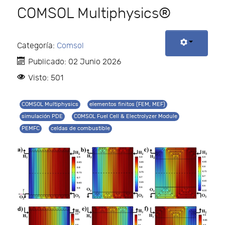
COMSOL Multiphysics®
Categoría:
Comsol
Publicado: 02 Junio 2026
Visto: 501
COMSOL Multiphysics
elementos finitos (FEM, MEF)
simulación PDE
COMSOL Fuel Cell & Electrolyzer Module
PEMFC
celdas de combustible