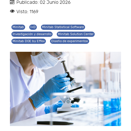
Publicado: 02 Junio 2026
Visto: 1169
Minitab
I+D
Minitab Statistical Software
Investigación y desarrollo
Minitab Solution Center
Minitab DOE by Effex
Diseño de experimentos