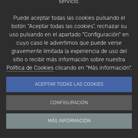
Empresa
servicio.
Puede aceptar todas las cookies pulsando el
botón “Aceptar todas las cookies”, rechazar su
Aviso Legal
Política de Cookies
uso pulsando en el apartado "Configuración" en
Política de Privacidad
cuyo caso le advertimos que puede verse
Condiciones de compra
gravemente limitada la experiencia de uso del
Identificarse
sitio o recibir más información sobre nuestra
Registrarse
Política de Cookies
clicando en "Más información".
ACEPTAR TODAS LAS COOKIES
CONFIGURACIÓN
Empresa
|
Aviso Legal
|
Política de Privacidad
|
Política de Cookies
© Copyright 1994 - 2026. Addlink Software
MÁS INFORMACIÓN
Científico, S.L.
Distribuidor de soluciones software para España y