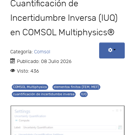
Cuantificación de
Incertidumbre Inversa (IUQ)
en COMSOL Multiphysics®
Categoría:
Comsol
Publicado: 08 Julio 2026
Visto: 436
COMSOL Multiphysics
elementos finitos (FEM, MEF)
cuantificación de incertidumbe inversa
IUQ