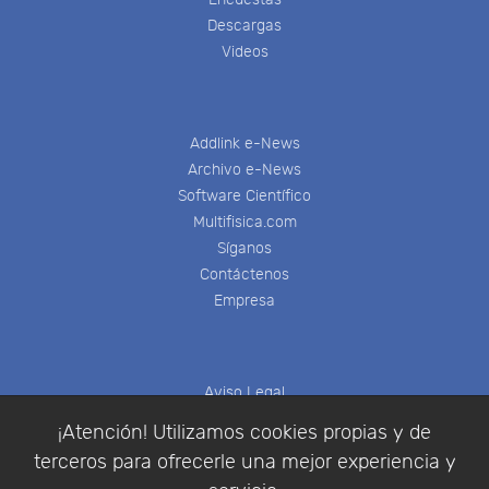
Descargas
Videos
Addlink e-News
Archivo e-News
Software Científico
Multifisica.com
Síganos
Contáctenos
Empresa
Aviso Legal
Política de Cookies
¡Atención! Utilizamos cookies propias y de
Política de Privacidad
terceros para ofrecerle una mejor experiencia y
Condiciones de compra