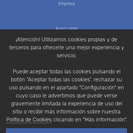
Empresa
Aviso Legal
Política de Cookies
¡Atención! Utilizamos cookies propias y de
Política de Privacidad
terceros para ofrecerle una mejor experiencia y
Condiciones de compra
servicio.
Identificarse
Registrarse
Puede aceptar todas las cookies pulsando el
botón “Aceptar todas las cookies”, rechazar su
uso pulsando en el apartado "Configuración" en
cuyo caso le advertimos que puede verse
Empresa
|
Aviso Legal
|
Política de Privacidad
|
gravemente limitada la experiencia de uso del
Política de Cookies
sitio o recibir más información sobre nuestra
© Copyright 1994 - 2026. Addlink Software
Política de Cookies
clicando en "Más información".
Científico, S.L.
Distribuidor de soluciones software para España y