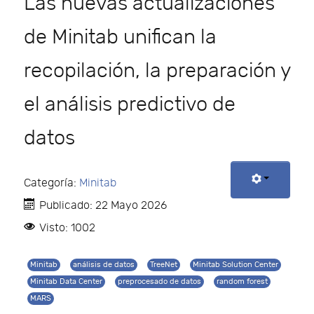
Las nuevas actualizaciones
de Minitab unifican la
recopilación, la preparación y
el análisis predictivo de
datos
Categoría:
Minitab
Publicado: 22 Mayo 2026
Visto: 1002
Minitab
análisis de datos
TreeNet
Minitab Solution Center
Minitab Data Center
preprocesado de datos
random forest
MARS