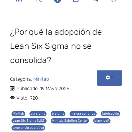
¿Por qué la adopción de
Lean Six Sigma no se
consolida?
Categoría:
Minitab
Publicado: 19 Mayo 2026
Visto: 920
Minitab
six sigma
6 sigma
mejora continua
fabricación
Lean Six Sigma (LSS)
Minitab Solution Center
black belt
excelencia operativa