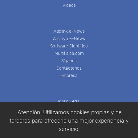
Videos
Addlink e-News
Archivo e-News
Software Científico
Multifisica.com
Síganos
Contáctenos
Empresa
Aviso Legal
Política de Cookies
¡Atención! Utilizamos cookies propias y de
Política de Privacidad
terceros para ofrecerle una mejor experiencia y
Condiciones de compra
servicio.
Identificarse