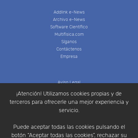
Addlink e-News
Archivo e-News
Software Científico
Multifisica.com
Síganos
Contáctenos
Empresa
Aviso Legal
Política de Cookies
¡Atención! Utilizamos cookies propias y de
Política de Privacidad
terceros para ofrecerle una mejor experiencia y
Condiciones de compra
servicio.
Identificarse
Registrarse
Puede aceptar todas las cookies pulsando el
botón “Aceptar todas las cookies”, rechazar su