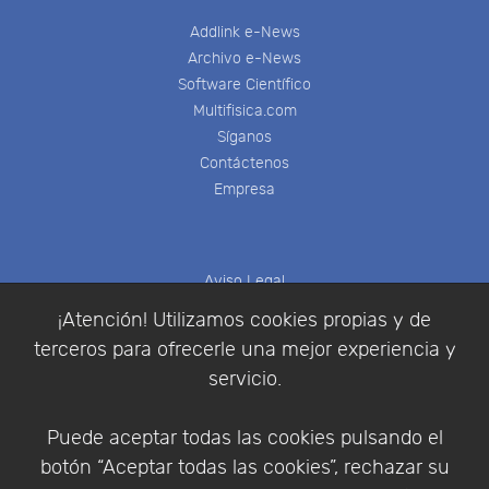
Addlink e-News
Archivo e-News
Software Científico
Multifisica.com
Síganos
Contáctenos
Empresa
Aviso Legal
Política de Cookies
¡Atención! Utilizamos cookies propias y de
Política de Privacidad
terceros para ofrecerle una mejor experiencia y
Condiciones de compra
servicio.
Identificarse
Registrarse
Puede aceptar todas las cookies pulsando el
botón “Aceptar todas las cookies”, rechazar su