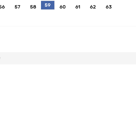
59
56
57
58
60
61
62
63
e