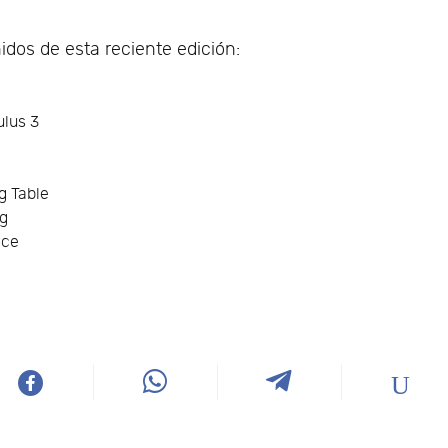
dos de esta reciente edición:
ulus 3
g Table
ng
ace