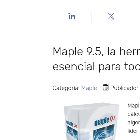
Maple 9.5, la he
esencial para to
Categoría:
Maple
Publicado:
Mapl
cálc
algo
líder