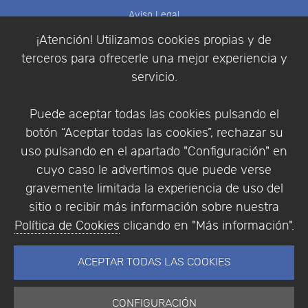
Aviso Legal
Política de Cookies
¡Atención! Utilizamos cookies propias y de
Política de Privacidad
terceros para ofrecerle una mejor experiencia y
Condiciones de compra
servicio.
Identificarse
Registrarse
Puede aceptar todas las cookies pulsando el
botón “Aceptar todas las cookies”, rechazar su
uso pulsando en el apartado "Configuración" en
cuyo caso le advertimos que puede verse
Empresa
|
Aviso Legal
|
Política de Privacidad
|
gravemente limitada la experiencia de uso del
Política de Cookies
sitio o recibir más información sobre nuestra
© Copyright 1994 - 2026. Addlink Software
Política de Cookies
clicando en "Más información".
Científico, S.L.
Distribuidor de soluciones software para España y
ACEPTAR TODAS LAS COOKIES
Portugal.
CONFIGURACIÓN