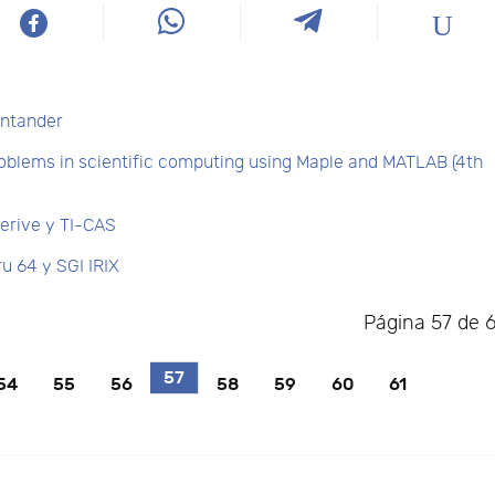
antander
roblems in scientific computing using Maple and MATLAB (4th
erive y TI-CAS
u 64 y SGI IRIX
Página 57 de 
57
54
55
56
58
59
60
61