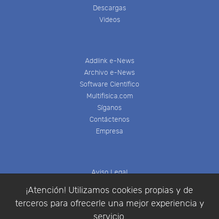
Descargas
Videos
Addlink e-News
Archivo e-News
Software Científico
Multifisica.com
Síganos
Contáctenos
Empresa
Aviso Legal
Política de Cookies
¡Atención! Utilizamos cookies propias y de
Política de Privacidad
terceros para ofrecerle una mejor experiencia y
Condiciones de compra
servicio.