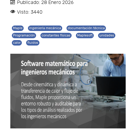
Publicado: 28 Enero 2026
Visto: 3440
Maple
ingeniería mecánica
documentación técnica
Programación
constantes físicas
Maplesoft
unidades
calor
fluidos