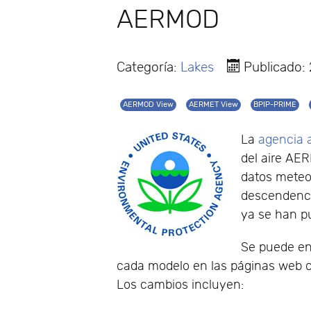
AERMOD
Categoría:
Lakes
Publicado:
AERMOD View
AERMET View
BPIP-PRIME
La
agencia 
del aire AE
datos meteo
descendencia
ya se han p
Se puede enc
cada modelo en las páginas web
Los cambios incluyen: