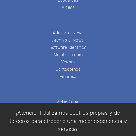
Descargas
Videos
Addlink e-News
Archivo e-News
Software Científico
Multifisica.com
Síganos
Contáctenos
Empresa
Aviso Legal
Política de Cookies
¡Atención! Utilizamos cookies propias y de
Política de Privacidad
terceros para ofrecerle una mejor experiencia y
Condiciones de compra
servicio.
Identificarse