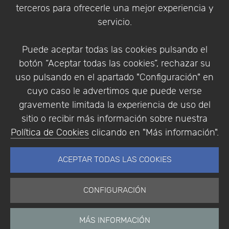
Política de Privacidad
terceros para ofrecerle una mejor experiencia y
Condiciones de compra
servicio.
Identificarse
Registrarse
Puede aceptar todas las cookies pulsando el
botón “Aceptar todas las cookies”, rechazar su
uso pulsando en el apartado "Configuración" en
cuyo caso le advertimos que puede verse
Empresa
|
Aviso Legal
|
Política de Privacidad
|
gravemente limitada la experiencia de uso del
Política de Cookies
sitio o recibir más información sobre nuestra
© Copyright 1994 - 2026. Addlink Software
Política de Cookies
clicando en "Más información".
Científico, S.L.
Distribuidor de soluciones software para España y
ACEPTAR TODAS LAS COOKIES
Portugal.
CONFIGURACIÓN
MÁS INFORMACIÓN