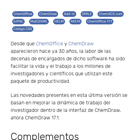
ChemOffice
ChemDraw
Add-in
SMILE
ChemACX.com
IUPAC
MolCDXML
HELM
FASTA
ChemOffice 17.1
Código CAS
Desde que
ChemOffice
y
ChemDraw
aparecieron hace ya 30 años, la labor de las
decenas de encargados de dicho software ha sido
facilitar la vida y el trabajo a los millones de
investigadores y científicos que utilizan este
paquete de productividad.
Las novedades presentes en esta última versión se
basan en mejorar la dinámica de trabajo del
investigador dentro de la interfaz de ChemDraw,
ahora ChemDraw 17.1.
Complementos