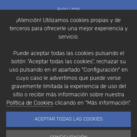
Aviso Legal
Política de Cookies
¡Atención! Utilizamos cookies propias y de
Política de Privacidad
terceros para ofrecerle una mejor experiencia y
Condiciones de compra
servicio.
Identificarse
Registrarse
Puede aceptar todas las cookies pulsando el
botón “Aceptar todas las cookies”, rechazar su
uso pulsando en el apartado "Configuración" en
cuyo caso le advertimos que puede verse
Empresa
|
Aviso Legal
|
Política de Privacidad
|
gravemente limitada la experiencia de uso del
Política de Cookies
sitio o recibir más información sobre nuestra
© Copyright 1994 - 2026. Addlink Software
Política de Cookies
clicando en "Más información".
Científico, S.L.
Distribuidor de soluciones software para España y
ACEPTAR TODAS LAS COOKIES
Portugal.