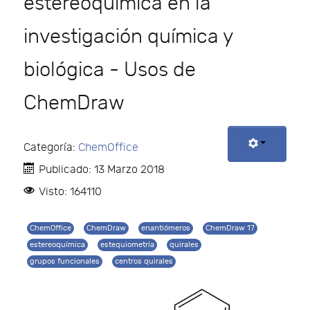
estereoquímica en la
investigación química y
biológica - Usos de
ChemDraw
Categoría:
ChemOffice
Publicado: 13 Marzo 2018
Visto: 164110
ChemOffice
ChemDraw
enantiómeros
ChemDraw 17
estereoquímica
estequiometría
quirales
grupos funcionales
centros quirales