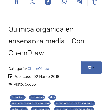
Química orgánica en
enseñanza media - Con
ChemDraw
Categoría:
ChemOffice
Publicado: 02 Marzo 2018
Visto: 56655
ChemDraw
enseñanza
RMN
conversión nombre-estructura
conversión estructura-nombre
conformeros
enantiómeros
procedimientos de laboratorio