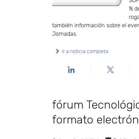
SOF
% de
rog
también información sobre el even
Jornadas.
Ir a noticia completa
fórum Tecnológi
formato electrón