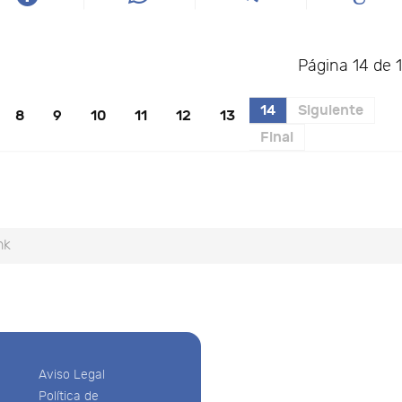
Página 14 de 
14
Siguiente
8
9
10
11
12
13
Final
nk
Aviso Legal
Política de