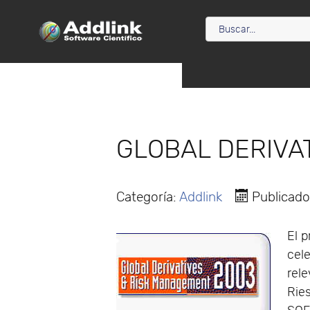
GLOBAL DERIVA
Categoría:
Addlink
Publicad
El 
cel
rel
Ries