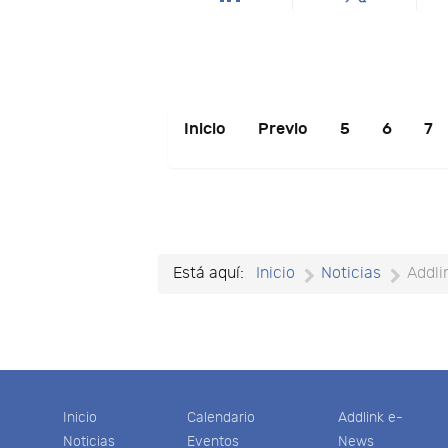
Inicio
Previo
5
6
7
Está aquí:
Inicio
Noticias
Addli
Inicio
Calendario
Addlink e-
Noticias
Eventos
News