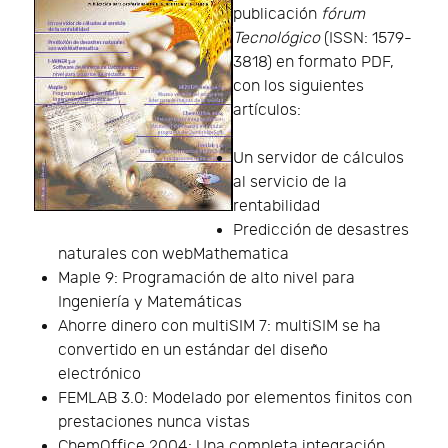
publicación
fórum
Tecnológico
(ISSN: 1579-
3818) en formato PDF,
con los siguientes
artículos:
Un servidor de cálculos
al servicio de la
rentabilidad
Predicción de desastres
naturales con webMathematica
Maple 9: Programación de alto nivel para
Ingeniería y Matemáticas
Ahorre dinero con multiSIM 7: multiSIM se ha
convertido en un estándar del diseño
electrónico
FEMLAB 3.0: Modelado por elementos finitos con
prestaciones nunca vistas
ChemOffice 2004: Una completa integración