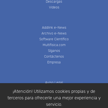
Descargas
Videos
Addlink e-News
Archivo e-News
Software Científico
Multifisica.com
Síganos
Contáctenos
Empresa
Aviso Legal
Política de Cookies
¡Atención! Utilizamos cookies propias y de
Política de Privacidad
terceros para ofrecerle una mejor experiencia y
Condiciones de compra
servicio.
Identificarse