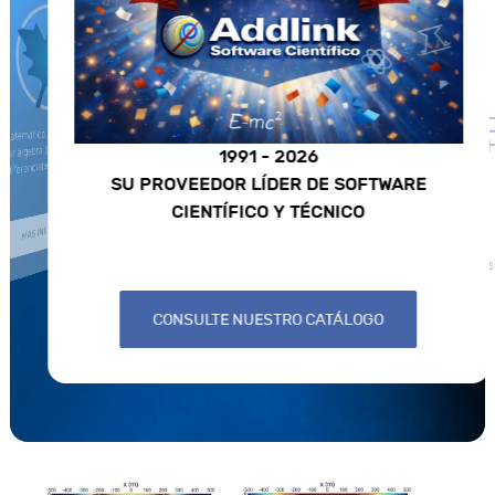
COMSOL
emática para el cálculo analítico que
ar álgebra simbólica, cálculo numérico,
1991 - 2026
iferenciales, gráficos y animaciones.
Herramienta de mode
SU PROVEEDOR LÍDER DE SOFTWARE
de fe
CIENTÍFICO Y TÉCNICO
MÁS INFORMACIÓN
MÁS
CONSULTE NUESTRO CATÁLOGO