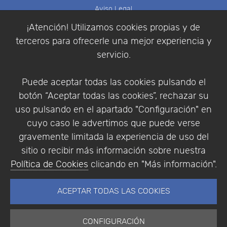
Aviso Legal
Política de Cookies
¡Atención! Utilizamos cookies propias y de
Política de Privacidad
terceros para ofrecerle una mejor experiencia y
Condiciones de compra
servicio.
Identificarse
Registrarse
Puede aceptar todas las cookies pulsando el
botón “Aceptar todas las cookies”, rechazar su
uso pulsando en el apartado "Configuración" en
cuyo caso le advertimos que puede verse
Empresa
|
Aviso Legal
|
Política de Privacidad
|
gravemente limitada la experiencia de uso del
Política de Cookies
sitio o recibir más información sobre nuestra
© Copyright 1994 - 2026. Addlink Software
Política de Cookies
clicando en "Más información".
Científico, S.L.
Distribuidor de soluciones software para España y
ACEPTAR TODAS LAS COOKIES
Portugal.
CONFIGURACIÓN