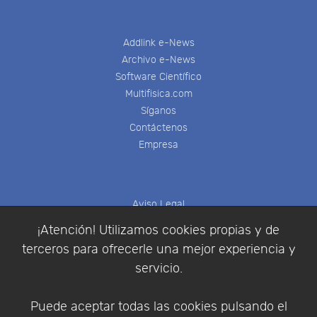
Addlink e-News
Archivo e-News
Software Científico
Multifisica.com
Síganos
Contáctenos
Empresa
Aviso Legal
Política de Cookies
¡Atención! Utilizamos cookies propias y de
Política de Privacidad
terceros para ofrecerle una mejor experiencia y
Condiciones de compra
servicio.
Identificarse
Registrarse
Puede aceptar todas las cookies pulsando el