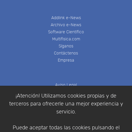
Addlink e-News
Archivo e-News
Software Científico
Multifisica.com
Síganos
Contáctenos
Empresa
Aviso Legal
Política de Cookies
¡Atención! Utilizamos cookies propias y de
Política de Privacidad
terceros para ofrecerle una mejor experiencia y
Condiciones de compra
servicio.
Identificarse
Registrarse
Puede aceptar todas las cookies pulsando el