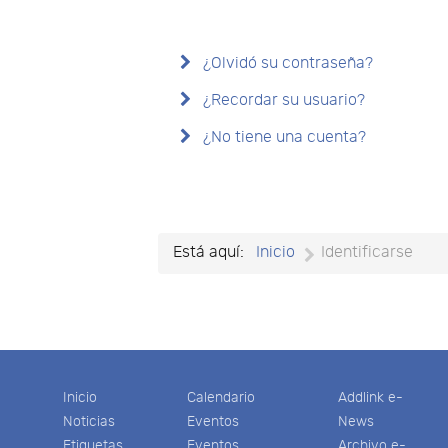
¿Olvidó su contraseña?
¿Recordar su usuario?
¿No tiene una cuenta?
Está aquí:
Inicio
Identificarse
Inicio
Calendario
Addlink e-
Noticias
Eventos
News
Etiquetas
Eventos
Archivo e-