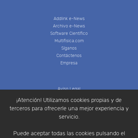
Addlink e-News
Archivo e-News
Software Científico
Multifisica.com
Síganos
Contáctenos
Empresa
Aviso Legal
Política de Cookies
¡Atención! Utilizamos cookies propias y de
Política de Privacidad
terceros para ofrecerle una mejor experiencia y
Condiciones de compra
servicio.
Identificarse
Registrarse
Puede aceptar todas las cookies pulsando el