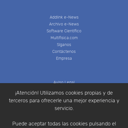
Addlink e-News
Archivo e-News
Software Científico
Multifisica.com
Síganos
Contáctenos
Empresa
Aviso Legal
Política de Cookies
¡Atención! Utilizamos cookies propias y de
Política de Privacidad
terceros para ofrecerle una mejor experiencia y
Condiciones de compra
servicio.
Identificarse
Registrarse
Puede aceptar todas las cookies pulsando el