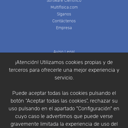
Software Científico
Multifisica.com
Síganos
Contáctenos
Empresa
Aviso Legal
Política de Cookies
¡Atención! Utilizamos cookies propias y de
Política de Privacidad
terceros para ofrecerle una mejor experiencia y
Condiciones de compra
servicio.
Identificarse
Registrarse
Puede aceptar todas las cookies pulsando el
botón “Aceptar todas las cookies”, rechazar su
uso pulsando en el apartado "Configuración" en
cuyo caso le advertimos que puede verse
Empresa
|
Aviso Legal
|
Política de Privacidad
|
gravemente limitada la experiencia de uso del