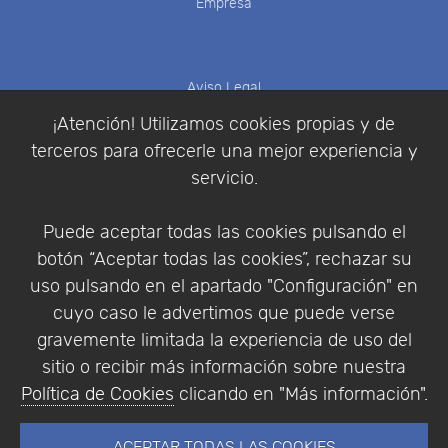
Empresa
Aviso Legal
Política de Cookies
¡Atención! Utilizamos cookies propias y de
Política de Privacidad
terceros para ofrecerle una mejor experiencia y
Condiciones de compra
servicio.
Identificarse
Registrarse
Puede aceptar todas las cookies pulsando el
botón “Aceptar todas las cookies”, rechazar su
uso pulsando en el apartado "Configuración" en
cuyo caso le advertimos que puede verse
Empresa
|
Aviso Legal
|
Política de Privacidad
|
gravemente limitada la experiencia de uso del
Política de Cookies
sitio o recibir más información sobre nuestra
© Copyright 1994 - 2026. Addlink Software
Política de Cookies
clicando en "Más información".
Científico, S.L.
Distribuidor de soluciones software para España y
ACEPTAR TODAS LAS COOKIES