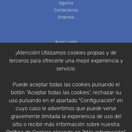
Síganos
Contáctenos
Empresa
Aviso Legal
Política de Cookies
¡Atención! Utilizamos cookies propias y de
Política de Privacidad
terceros para ofrecerle una mejor experiencia y
Condiciones de compra
servicio.
Identificarse
Registrarse
Puede aceptar todas las cookies pulsando el
botón “Aceptar todas las cookies”, rechazar su
uso pulsando en el apartado "Configuración" en
cuyo caso le advertimos que puede verse
Empresa
|
Aviso Legal
|
Política de Privacidad
|
gravemente limitada la experiencia de uso del
Política de Cookies
sitio o recibir más información sobre nuestra
© Copyright 1994 - 2026. Addlink Software