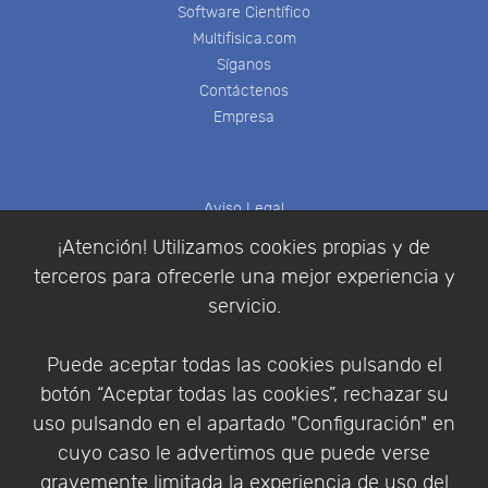
Software Científico
Multifisica.com
Síganos
Contáctenos
Empresa
Aviso Legal
Política de Cookies
¡Atención! Utilizamos cookies propias y de
Política de Privacidad
terceros para ofrecerle una mejor experiencia y
Condiciones de compra
servicio.
Identificarse
Registrarse
Puede aceptar todas las cookies pulsando el
botón “Aceptar todas las cookies”, rechazar su
uso pulsando en el apartado "Configuración" en
cuyo caso le advertimos que puede verse
Empresa
|
Aviso Legal
|
Política de Privacidad
|
gravemente limitada la experiencia de uso del