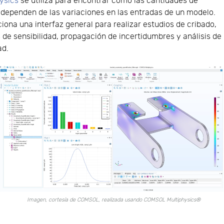
ysics
se utiliza para encontrar cómo las cantidades de
 dependen de las variaciones en las entradas de un modelo.
iona una interfaz general para realizar estudios de cribado,
s de sensibilidad, propagación de incertidumbres y análisis de
ad.
Imagen, cortesía de COMSOL, realizada usando COMSOL Multiphysics®