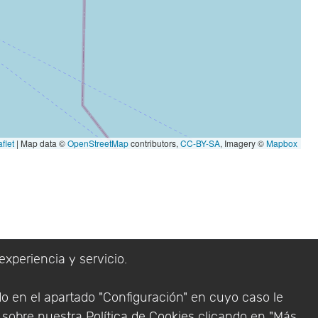
flet
|
Map data ©
OpenStreetMap
contributors,
CC-BY-SA
, Imagery ©
Mapbox
experiencia y servicio.
do en el apartado "Configuración" en cuyo caso le
n sobre nuestra
Política de Cookies
clicando en "Más