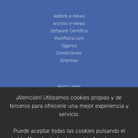
Addlink e-News
Archivo e-News
Software Científico
Multifisica.com
Síganos
Contáctenos
Empresa
Aviso Legal
Política de Cookies
¡Atención! Utilizamos cookies propias y de
Política de Privacidad
terceros para ofrecerle una mejor experiencia y
Condiciones de compra
servicio.
Identificarse
Registrarse
Puede aceptar todas las cookies pulsando el