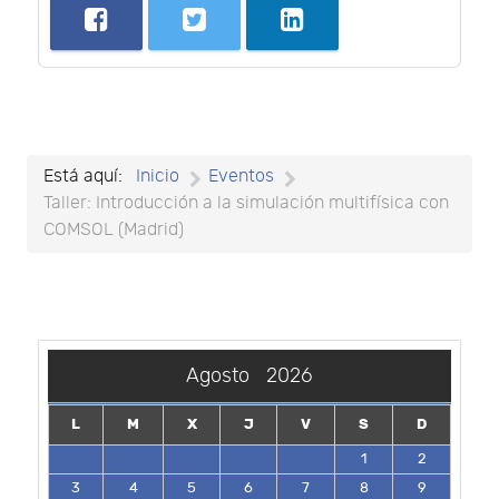
Está aquí:
Inicio
Eventos
Taller: Introducción a la simulación multifísica con
COMSOL (Madrid)
Agosto
2026
L
M
X
J
V
S
D
1
2
3
4
5
6
7
8
9