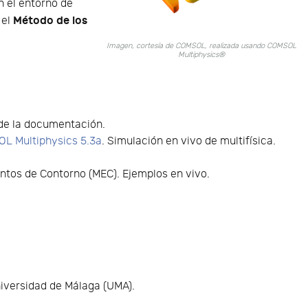
 el entorno de
Método de los
: el
Imagen, cortesía de COMSOL, realizada usando COMSOL
Multiphysics®
 de la documentación.
L Multiphysics 5.3a
. Simulación en vivo de multifísica.
entos de Contorno (MEC). Ejemplos en vivo.
iversidad de Málaga (UMA).