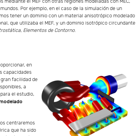
s mediante el MEF con otras regiones modeladas con MEC,
undos. Por ejemplo, en el caso de la simulación de un
amos tener un dominio con un material anisotrópico modelado
onal, que utilizaba el MEF, y un dominio isotrópico circundante
trostática, Elementos de Contorno
.
roporcionar, en
las capacidades
 gran facilidad de
isponibles, a
para el estudio,
modelado
nos centraremos
rica que ha sido