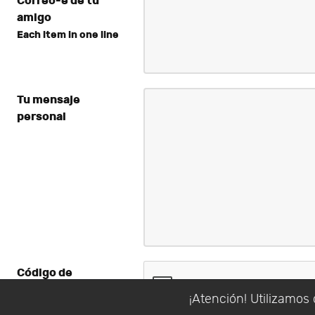
Correo-e de tu
amigo
Each item in one line
Tu mensaje
personal
Código de
verificación
*
¡Atención! Utilizamos 