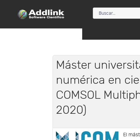
Máster universit
numérica en cie
COMSOL Multiph
2020)
El más