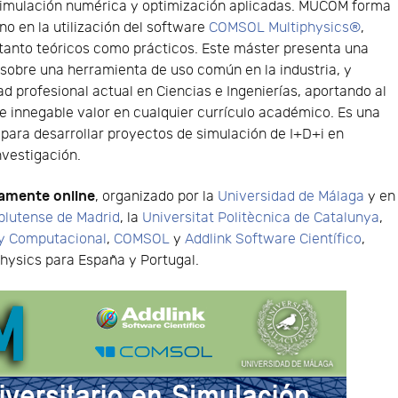
simulación numérica y optimización aplicadas. MUCOM forma
no en la utilización del software
COMSOL Multiphysics®
,
 tanto teóricos como prácticos. Este máster presenta una
sobre una herramienta de uso común en la industria, y
d profesional actual en Ciencias e Ingenierías, aportando al
innegable valor en cualquier currículo académico. Es una
para desarrollar proyectos de simulación de I+D+i en
nvestigación.
amente online
, organizado por la
Universidad de Málaga
y en
plutense de Madrid
, la
Universitat Politècnica de Catalunya
,
a y Computacional
,
COMSOL
y
Addlink Software Científico
,
physics para España y Portugal.