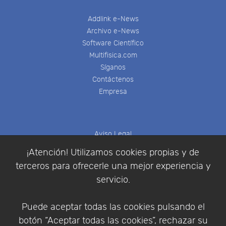
Addlink e-News
Archivo e-News
Software Científico
Multifisica.com
Síganos
Contáctenos
Empresa
Aviso Legal
Política de Cookies
¡Atención! Utilizamos cookies propias y de
Política de Privacidad
terceros para ofrecerle una mejor experiencia y
Condiciones de compra
servicio.
Identificarse
Registrarse
Puede aceptar todas las cookies pulsando el
botón “Aceptar todas las cookies”, rechazar su