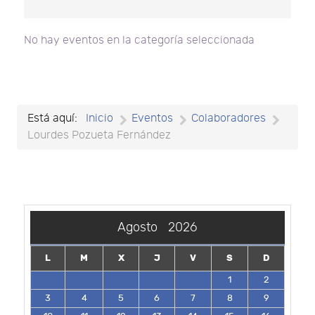
No hay eventos en la categoría seleccionada
Está aquí:
Inicio
Eventos
Colaboradores
Lourdes Pozueta Fernández
Agosto
2026
L
M
X
J
V
S
D
1
2
3
4
5
6
7
8
9