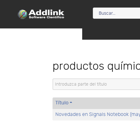
productos quími
Introduzca parte del título
Título
Novedades en Signals Notebook (may