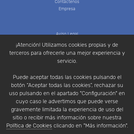
Contáctenos
Empresa
Aviso Legal
Política de Cookies
¡Atención! Utilizamos cookies propias y de
Política de Privacidad
terceros para ofrecerle una mejor experiencia y
Condiciones de compra
servicio.
Identificarse
Registrarse
Puede aceptar todas las cookies pulsando el
botón “Aceptar todas las cookies”, rechazar su
uso pulsando en el apartado "Configuración" en
cuyo caso le advertimos que puede verse
Empresa
|
Aviso Legal
|
Política de Privacidad
|
gravemente limitada la experiencia de uso del
Política de Cookies
sitio o recibir más información sobre nuestra
© Copyright 1994 - 2026. Addlink Software
Política de Cookies
clicando en "Más información".
Científico, S.L.