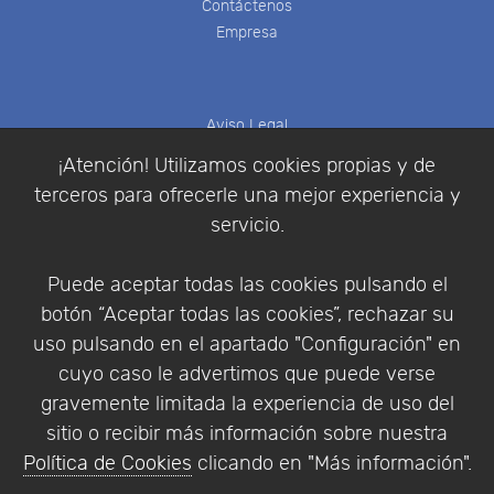
Contáctenos
Empresa
Aviso Legal
Política de Cookies
¡Atención! Utilizamos cookies propias y de
Política de Privacidad
terceros para ofrecerle una mejor experiencia y
Condiciones de compra
servicio.
Identificarse
Registrarse
Puede aceptar todas las cookies pulsando el
botón “Aceptar todas las cookies”, rechazar su
uso pulsando en el apartado "Configuración" en
cuyo caso le advertimos que puede verse
Empresa
|
Aviso Legal
|
Política de Privacidad
|
gravemente limitada la experiencia de uso del
Política de Cookies
sitio o recibir más información sobre nuestra
© Copyright 1994 - 2026. Addlink Software
Política de Cookies
clicando en "Más información".
Científico, S.L.