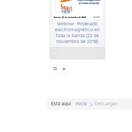
a
a
Webinar: Modelado
electromagnético en
toda la banda (22 de
noviembre de 2018)
Select
an
item
Select
the
number
of
documents
per
Está aquí:
Inicio
Descargas
page