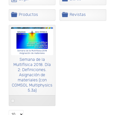
e
e
o
a
t
t
c
r
a
a
u
p
C
C
Productos
Revistas
m
e
a
a
e
t
r
r
n
a
p
p
t
e
e
o
t
t
a
a
Semana de la
Multifísica 2018. Día
2: Definiciones.
Asignación de
materiales (con
COMSOL Multiphysics
5.3a)
Select
an
item
Select