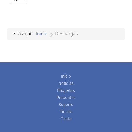
the
number
of
documents
per
Está aquí:
Inicio
Descargas
page
Inicio
Noticias
Etiquetas
Productos
Soporte
Tienda
Cesta