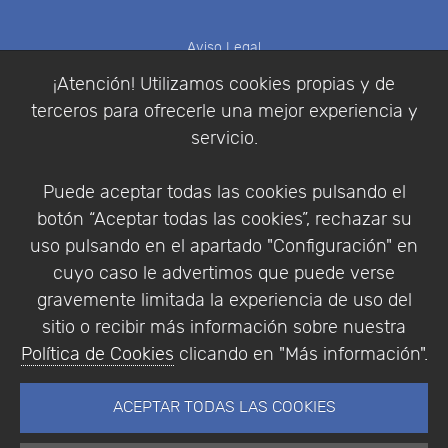
Aviso Legal
Política de Cookies
¡Atención! Utilizamos cookies propias y de
Política de Privacidad
terceros para ofrecerle una mejor experiencia y
Condiciones de compra
servicio.
Identificarse
Registrarse
Puede aceptar todas las cookies pulsando el
botón “Aceptar todas las cookies”, rechazar su
uso pulsando en el apartado "Configuración" en
cuyo caso le advertimos que puede verse
Empresa
|
Aviso Legal
|
Política de Privacidad
|
gravemente limitada la experiencia de uso del
Política de Cookies
sitio o recibir más información sobre nuestra
© Copyright 1994 - 2026. Addlink Software
Política de Cookies
clicando en "Más información".
Científico, S.L.
Distribuidor de soluciones software para España y
ACEPTAR TODAS LAS COOKIES
Portugal.