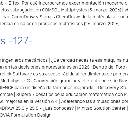
itab + Effex: Por qué incorporamos experimentación moderna
delos subrogados en COMSOL Multiphysics (5-marzo-2026) | W
ebinar: ChemDraw y Signals ChemDraw: de la molécula al con
rencia de calor en procesos multifísicos (26-marzo-2026)
 -127-
os ingenieros mecánicos | ¿De verdad necesita esa máquina n
rán en las decisiones empresariales en 2026 | Dentro del Foro I
rolink Software es su acceso rápido al rendimiento de primera
ultiphysics® | Convección granular y el efecto nuez de Bra
ENCE para un diseño de fármacos mejorado - Discovery Studio
mole | Supere 7 desafíos de la educación matemática con Mapl
: mejoras en la versión 6.4 | Acelerando las simulaciones 
AW 25.0 y 25.5 - ¿Las conoces? | Minitab Solution Center | 
IOVIA Formulation Design