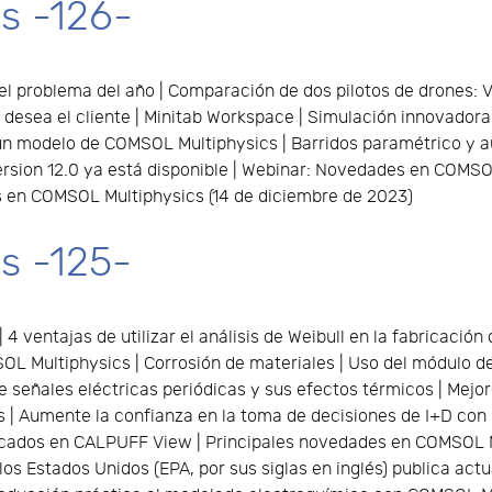
s -126-
el problema del año | Comparación de dos pilotos de drones: Vol
ue desea el cliente | Minitab Workspace | Simulación innovado
 un modelo de COMSOL Multiphysics | Barridos paramétrico y a
sion 12.0 ya está disponible | Webinar: Novedades en COMSOL
s en COMSOL Multiphysics (14 de diciembre de 2023)
s -125-
 ventajas de utilizar el análisis de Weibull en la fabricación 
L Multiphysics | Corrosión de materiales | Uso del módulo de
señales eléctricas periódicas y sus efectos térmicos | Mejore
 | Aumente la confianza en la toma de decisiones de I+D con 
ificados en CALPUFF View | Principales novedades en COMSOL M
os Estados Unidos (EPA, por sus siglas en inglés) publica ac