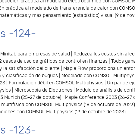
ntroducción práctica al modelado electroquímico con COMSOL M
ción práctica al modelado de transferencia de calor con COMS
matemáticas y más pensamiento (estadístico) visual (9 de no
s -124-
Minitab para empresas de salud | Reduzca los costes sin afect
2 casos de uso de gráficos de control en finanzas | Todos gan
y la satisfacción del cliente | Maple Flow proporciona un entor
na y clasificación de buques | Modelado con COMSOL Multiphys
23 | Formulación débil en COMSOL Multiphysics | Un par de ej
s | Microscopía de Electrones | Módulo de análisis de confia
Munich (25-27 de octubre) | Maple Conference 2023 (26-27 de 
 multifísica con COMSOL Multiphysics (18 de octubre de 2023) 
ciones con COMSOL Multiphysics (19 de octubre de 2023)
s -123-