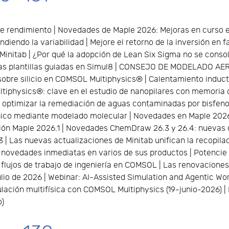
 rendimiento | Novedades de Maple 2026: Mejoras en curso en
iendo la variabilidad | Mejore el retorno de la inversión en f
 Minitab | ¿Por qué la adopción de Lean Six Sigma no se consol
 las plantillas guiadas en Simul8 | CONSEJO DE MODELADO AE
 sobre silicio en COMSOL Multiphysics® | Calentamiento induc
physics®: clave en el estudio de nanopilares con memoria d
timizar la remediación de aguas contaminadas por bisfenole
línico mediante modelado molecular | Novedades en Maple 202
ción Maple 2026.1 | Novedades ChemDraw 26.3 y 26.4: nuevas c
 Las nuevas actualizaciones de Minitab unifican la recopilació
a novedades inmediatas en varios de sus productos | Potencie 
 flujos de trabajo de ingeniería en COMSOL | Las renovacion
lio de 2026 | Webinar: AI-Assisted Simulation and Agentic Wor
mulación multifísica con COMSOL Multiphysics (19-junio-2026) 
)