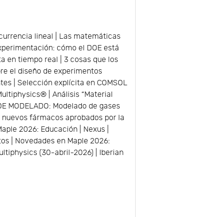
rrencia lineal | Las matemáticas
 experimentación: cómo el DOE está
ta en tiempo real | 3 cosas que los
bre el diseño de experimentos
entes | Selección explícita en COMSOL
ltiphysics® | Análisis “Material
O DE MODELADO: Modelado de gases
n nuevos fármacos aprobados por la
aple 2026: Educación | Nexus |
tos | Novedades en Maple 2026:
tiphysics (30-abril-2026) | Iberian