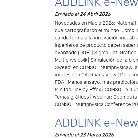
ADDLINK e-New
Enviado el 24 Abril 2026
Novedades en Maple 2026: Matemátic
que cartografiaron el mundo: Cómo la
dando forma a la innovación industria
ingenieros de producto deben saber s
avanzado (DOE) | SigmaPlot, Gráfico d
Multiphysics® | Simulación de la bio
Sweep” en COMSOL Multiphysics®: si
inertes con CALRoads View | De la i
FDA | Menos ensayo, más predicción:
Minitab DoE by Effex | COMSOL 6.4 
Temas gráficos | Webinar: Geometría 
COMSOL Multiphysics Conference 202
ADDLINK e-New
Enviado el 23 Marzo 2026