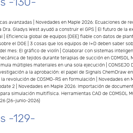
s -130-
as avanzadas | Novedades en Maple 2026: Ecuaciones de recu
 Dra. Gladys West ayudó a construir el GPS | El futuro de la
l | Eficiencia global de equipos (OEE) fiable con datos de plan
obre el DOE | 3 cosas que los equipos de I+D deben saber so
el mes: El gráfico de violín | Colaborar con sistemas intelig
mecánica de tejidos durante terapias de succión en COMSOL Mu
mula múltiples materiales en una sola ejecución | CONSEJ
nvestigación a la aprobación: el papel de Signals ChemDraw e
 la revolución de COSMO-RS en formulación | Novedades en M
update 2 | Novedades en Maple 2026: Importación de documen
para simulación multifísica. Herramientas CAD de COMSOL Mul
6 (26-junio-2026)
s -129-