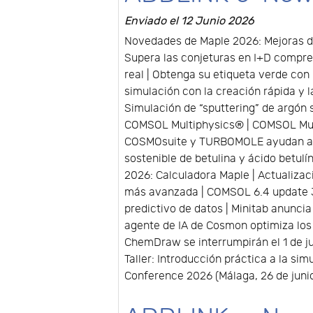
Enviado el 12 Junio 2026
Novedades de Maple 2026: Mejoras de
Supera las conjeturas en I+D comprend
real | Obtenga su etiqueta verde con
simulación con la creación rápida y
Simulación de “sputtering” de argón
COMSOL Multiphysics® | COMSOL Multi
COSMOsuite y TURBOMOLE ayudan a op
sostenible de betulina y ácido betu
2026: Calculadora Maple | Actualiza
más avanzada | COMSOL 6.4 update 3 |
predictivo de datos | Minitab anunci
agente de IA de Cosmon optimiza los
ChemDraw se interrumpirán el 1 de ju
Taller: Introducción práctica a la si
Conference 2026 (Málaga, 26 de junio