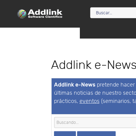
Addlink e-New
Addlink e-News
pretende hacer l
últimas noticias de nuestro sect
prácticos,
eventos
(seminarios, ta