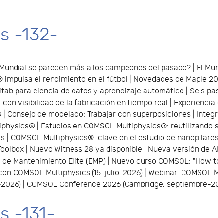
s -132-
 Mundial se parecen más a los campeones del pasado? | El Mundi
impulsa el rendimiento en el fútbol | Novedades de Maple 20
tab para ciencia de datos y aprendizaje automático | Seis pa
 con visibilidad de la fabricación en tiempo real | Experienc
 | Consejo de modelado: Trabajar con superposiciones | Integ
physics® | Estudios en COMSOL Multiphysics®: reutilizando 
nes | COMSOL Multiphysics®: clave en el estudio de nanopilar
olbox | Nuevo Witness 28 ya disponible | Nueva versión de 
 de Mantenimiento Elite (EMP) | Nuevo curso COMSOL: "How to
 con COMSOL Multiphysics (15-julio-2026) | Webinar: COMSOL M
io-2026) | COMSOL Conference 2026 (Cambridge, septiembre-2
 -131-