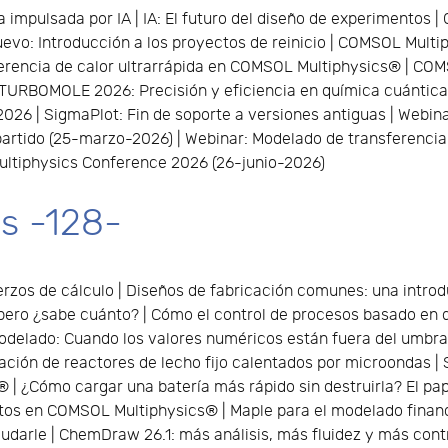
mpulsada por IA | IA: El futuro del diseño de experimentos | C
uevo: Introducción a los proyectos de reinicio | COMSOL Multi
ferencia de calor ultrarrápida en COMSOL Multiphysics® | COM
 TURBOMOLE 2026: Precisión y eficiencia en química cuántica 
2026 | SigmaPlot: Fin de soporte a versiones antiguas | Web
artido (25-marzo-2026) | Webinar: Modelado de transferencia 
ltiphysics Conference 2026 (26-junio-2026)
s -128-
erzos de cálculo | Diseños de fabricación comunes: una introd
, pero ¿sabe cuánto? | Cómo el control de procesos basado en d
modelado: Cuando los valores numéricos están fuera del umbr
ción de reactores de lecho fijo calentados por microondas | 
 | ¿Cómo cargar una batería más rápido sin destruirla? El pa
tos en COMSOL Multiphysics® | Maple para el modelado financi
udarle | ChemDraw 26.1: más análisis, más fluidez y más contro