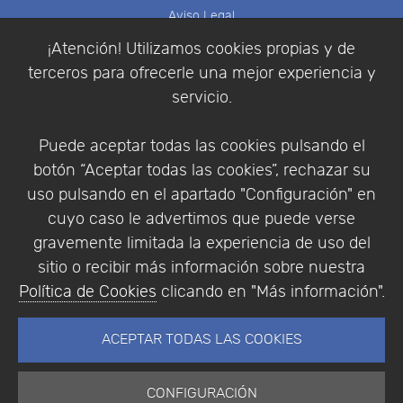
Aviso Legal
Política de Cookies
¡Atención! Utilizamos cookies propias y de
Política de Privacidad
terceros para ofrecerle una mejor experiencia y
Condiciones de compra
servicio.
Identificarse
Registrarse
Puede aceptar todas las cookies pulsando el
botón “Aceptar todas las cookies”, rechazar su
uso pulsando en el apartado "Configuración" en
cuyo caso le advertimos que puede verse
Empresa
|
Aviso Legal
|
Política de Privacidad
|
gravemente limitada la experiencia de uso del
Política de Cookies
sitio o recibir más información sobre nuestra
© Copyright 1994 - 2026. Addlink Software
Política de Cookies
clicando en "Más información".
Científico, S.L.
Distribuidor de soluciones software para España y
ACEPTAR TODAS LAS COOKIES
Portugal.
CONFIGURACIÓN