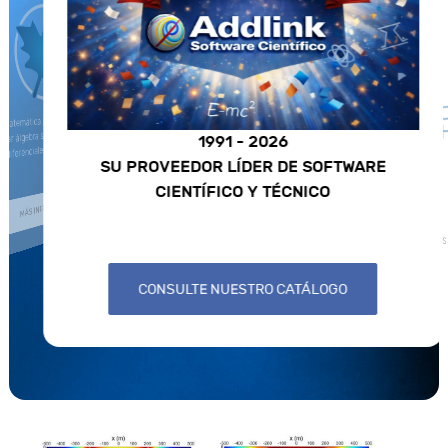
COMSOL
emática para el cálculo analítico que
ar álgebra simbólica, cálculo numérico,
1991 - 2026
iferenciales, gráficos y animaciones.
Herramienta de mode
SU PROVEEDOR LÍDER DE SOFTWARE
de fe
CIENTÍFICO Y TÉCNICO
MÁS INFORMACIÓN
MÁS
CONSULTE NUESTRO CATÁLOGO